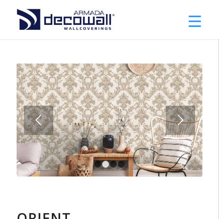
1
2
3
4
ORIENT