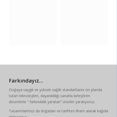
Farkındayız…
Doğaya saygılı ve yüksek sağlık standartlarını ön planda
tutan teknolojileri, dayanıklılığı sanatla birleştiren
desenlerle ” farkındalık yaratan” ürünler yaratıyoruz.
Tasarımlarımızı da doğadan ve tarihten ilham alarak kağıda
döküyoruz.