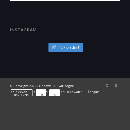
INSTAGRAM
Takip Edin !
©
Copyright 2022 - Decowall Duvar Kağıdı
Koleksiyon
Kurumsal
Neden Decowall ?
İletişim
Bayi Girişi
TR
EN