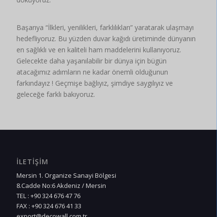
Başarıya “İlkleri, yenilikleri, farklılıkları” yaratarak ulaşmayı
hedefliyoruz. Bu yüzden duvar kağıdı üretiminde dünyanın
en sağlıklı ve en kaliteli ham maddelerini kullanıyoruz.
Gelecekte daha yaşanılabilir bir dünya için bügün
atacağımız adımların ne kadar önemli olduğunun
farkındayız ! Geçmişe bağlıyız, şimdiye saygılıyız ve
geleceğe farklı bakıyoruz.
İLETİŞİM
Mersin 1. Organize Sanayi Bölgesi
8.Cadde No:6 Akdeniz / Mersin
TEL : +90 324 676 47 76
FAX : +90 324 676 41 33
export@decowall.com.tr