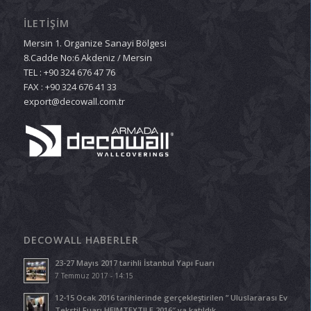
İLETİŞİM
Mersin 1. Organize Sanayi Bölgesi
8.Cadde No:6 Akdeniz / Mersin
TEL : +90 324 676 47 76
FAX : +90 324 676 41 33
export@decowall.com.tr
DECOWALL HABERLER
23-27 Mayıs 2017 tarihli İstanbul Yapı Fuarı
7 Temmuz 2017 - 14:15
12-15 Ocak 2016 tarihlerinde gerçekleştirilen ” Uluslararası Ev
Tekstil Fuarı HEIMTEXTILE 2016″ ya katıldık.