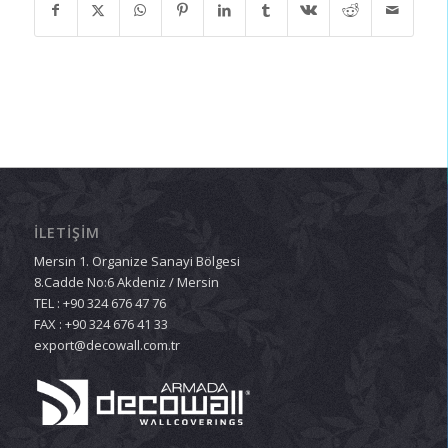
İLETİŞİM
Mersin 1. Organize Sanayi Bölgesi
8.Cadde No:6 Akdeniz / Mersin
TEL : +90 324 676 47 76
FAX : +90 324 676 41 33
export@decowall.com.tr